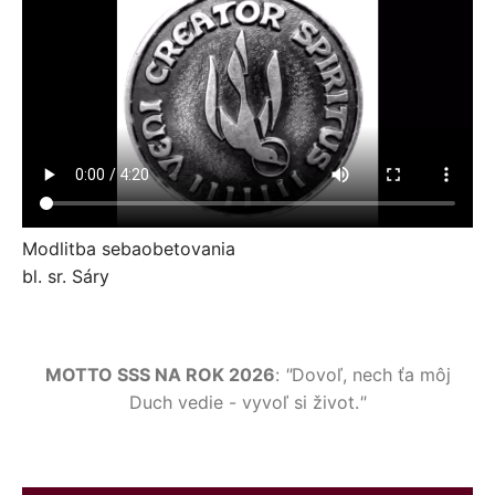
Modlitba sebaobetovania
bl. sr. Sáry
MOTTO SSS NA ROK 2026
:
"
Dovoľ, nech ťa môj
Duch vedie - vyvoľ si život.
"