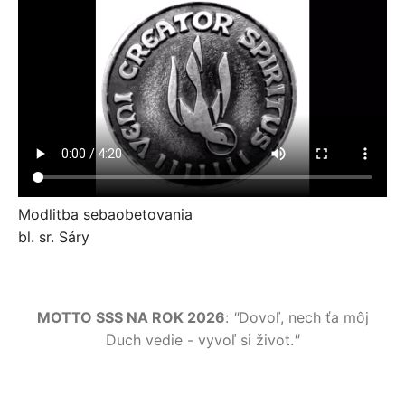
Modlitba sebaobetovania
bl. sr. Sáry
MOTTO SSS NA ROK 2026
:
"
Dovoľ, nech ťa môj
Duch vedie - vyvoľ si život.
"