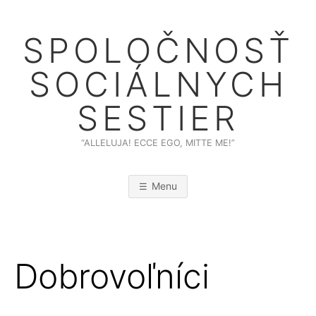
Skip
to
SPOLOČNOSŤ
content
SOCIÁLNYCH
SESTIER
“ALLELUJA! ECCE EGO, MITTE ME!”
Menu
Dobrovoľníci