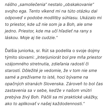
nášho „samoliečenia“ nestalo „obskakovanie“
svojho ega. Tento víkend mi na túto otázku dal
odpoveď v podobe modlitby súhlasu. Ukázalo mi
to priestor, kde už nie som ja a Boh, ale sme
jedno. Priestor, kde ma učí hľadieť na rany s
láskou. Moje aj tie cudzie.“
Ďalšia juniorka, sr. Rút sa podelila o svoje dojmy
týmito slovami:
„Interjuniorát bol pre mňa priestor
vzájomného stretnutia, zdieľania radostí či
starostí. Dôležité je vedomie, že v tom nie sme
samé a prežívame to isté, hoci bývame na
opačných stranách Slovenska. Zároveň to bol čas
zastavenia sa v sebe, keďže v našom vnútri
prebýva živý Boh. Páčili sa mi praktické ukážky,
ako to aplikovať v našej každodennosti.“