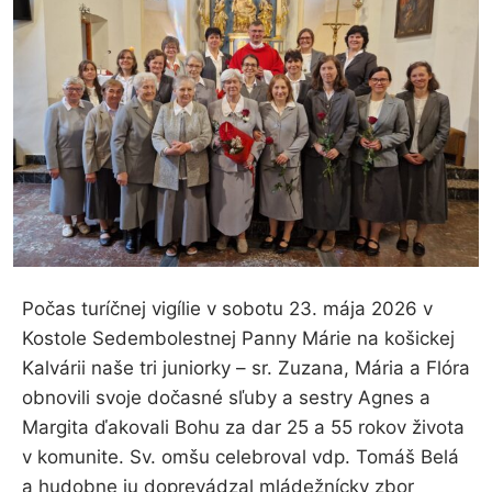
Počas turíčnej vigílie v sobotu 23. mája 2026 v
Kostole Sedembolestnej Panny Márie na košickej
Kalvárii naše tri juniorky – sr. Zuzana, Mária a Flóra
obnovili svoje dočasné sľuby a sestry Agnes a
Margita ďakovali Bohu za dar 25 a 55 rokov života
v komunite. Sv. omšu celebroval vdp. Tomáš Belá
a hudobne ju doprevádzal mládežnícky zbor