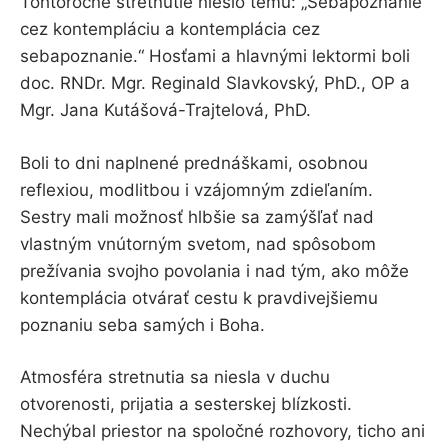
Tohtoročné stretnutie nieslo tému: „Sebapoznanie
cez kontempláciu a kontemplácia cez
sebapoznanie.“ Hosťami a hlavnými lektormi boli
doc. RNDr. Mgr. Reginald Slavkovský, PhD., OP a
Mgr. Jana Kutášová-Trajtelová, PhD.
Boli to dni naplnené prednáškami, osobnou
reflexiou, modlitbou i vzájomným zdieľaním.
Sestry mali možnosť hlbšie sa zamýšľať nad
vlastným vnútorným svetom, nad spôsobom
prežívania svojho povolania i nad tým, ako môže
kontemplácia otvárať cestu k pravdivejšiemu
poznaniu seba samých i Boha.
Atmosféra stretnutia sa niesla v duchu
otvorenosti, prijatia a sesterskej blízkosti.
Nechýbal priestor na spoločné rozhovory, ticho ani