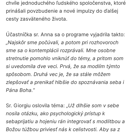
chvíle jednoduchého ľudského spoločenstva, ktoré
prinášali povzbudenie a nové impulzy do ďalšej
cesty zasväteného života.
Účastníčka sr. Anna sa o programe vyjadrila takto:
„Najskôr sme počúvali, a potom pri rozhovoroch
sme sa o kontemplácii rozprávali. Mne osobne
stretnutie pomohlo vniknúť do témy, a pritom som
si uvedomila dve veci. Prvá, že sa modlím týmto
spôsobom. Druhá vec je, že sa stále môžem
zlepšovať a prenikať hlbšie do spoznávania seba i
Pána Boha.
“
Sr. Giorgiu oslovila téma:
„Už dlhšie som v sebe
nosila otázku, ako psychologický prístup k
sebaprijatiu a hojeniu rán integrovať s modlitbou a
Božou túžbou priviesť nás k celistvosti. Aby sa z