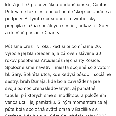
ktorá je tiež pracovníčkou budapštianskej Caritas.
Putovanie tak nieslo pečať priateľskej spolupráce a
podpory. Aj týmto spôsobom sa symbolicky
prepojila služba sociálnych sestier, odkaz bl. Sáry
a dnešné poslanie Charity.
Púť sme prežili v roku, keď si pripomíname 20.
výročie jej blahorečenia, a zároveň slávime 30
rokov pôsobenia Arcidiecéznej charity Košice.
Spoločne sme navštívili miesta spojené so životom
bl. Sáry: Bokréta utca, kde kedysi pôsobili sociálne
sestry, breh Dunaja, kde bola zavraždená pre
svoju pomoc prenasledovaným, aj pamätné
tabule, pri ktorých sme si modlitbou a položením
venca uctili jej pamiatku. Silným momentom celej
púte bola spoločná svätá omša v Bazilike sv.