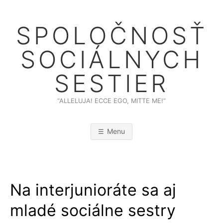
Skip
to
SPOLOČNOSŤ
content
SOCIÁLNYCH
SESTIER
“ALLELUJA! ECCE EGO, MITTE ME!”
Menu
Na interjunioráte sa aj
mladé sociálne sestry