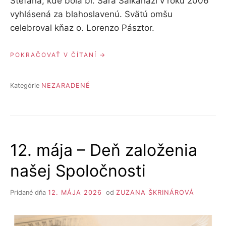
Štefana, kde bola bl. Sára Salkaházi v roku 2006
vyhlásená za blahoslavenú. Svätú omšu
celebroval kňaz o. Lorenzo Pásztor.
“PUTOVALI
POKRAČOVAŤ V ČÍTANÍ
SME
S
ARCIDIECÉZNOU
Kategórie
NEZARADENÉ
CHARITOU
KOŠICE
PO
STOPÁCH
BL.
SÁRY
12. mája – Deň založenia
SALKAHÁZI
V
našej Spoločnosti
BUDAPEŠTI”
Pridané dňa
12. MÁJA 2026
od
ZUZANA ŠKRINÁROVÁ