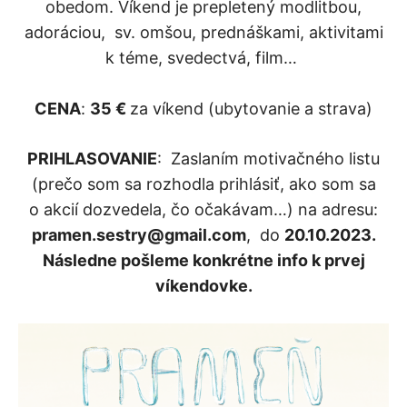
obedom. Víkend je prepletený modlitbou,
adoráciou, sv. omšou, prednáškami, aktivitami
k téme, svedectvá, film…
CENA
:
35 €
za víkend (ubytovanie a strava)
PRIHLASOVANIE
: Zaslaním motivačného listu
(prečo som sa rozhodla prihlásiť, ako som sa
o akcií dozvedela, čo očakávam…) na adresu:
pramen.sestry@gmail.com
, do
20.10.2023.
Následne pošleme konkrétne info k prvej
víkendovke.