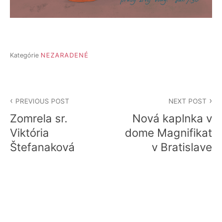
Kategórie
NEZARADENÉ
Navigácia
PREVIOUS POST
NEXT POST
v
Zomrela sr.
Nová kaplnka v
článku
Viktória
dome Magnifikat
Štefanaková
v Bratislave