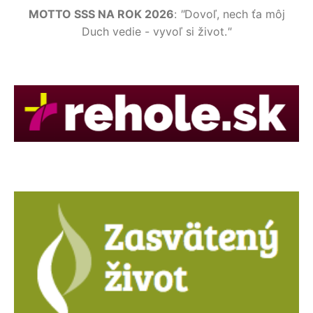
MOTTO SSS NA ROK 2026
:
"
Dovoľ, nech ťa môj
Duch vedie - vyvoľ si život.
"