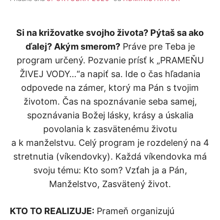
Si na križovatke svojho života? Pýtaš sa ako
ďalej? Akým smerom?
Práve pre Teba je
program určený. Pozvanie prísť k „PRAMEŇU
ŽIVEJ VODY…“a napiť sa. Ide o čas hľadania
odpovede na zámer, ktorý ma Pán s tvojim
životom. Čas na spoznávanie seba samej,
spoznávania Božej lásky, krásy a úskalia
povolania k zasvätenému životu
a k manželstvu. Celý program je rozdelený na 4
stretnutia (víkendovky). Každá víkendovka má
svoju tému: Kto som? Vzťah ja a Pán,
Manželstvo, Zasvätený život.
KTO TO REALIZUJE:
Prameň organizujú