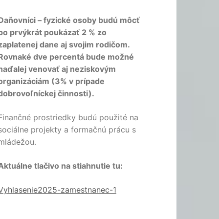
Daňovníci – fyzické osoby budú môcť
po prvýkrát poukázať 2 % zo
zaplatenej dane aj svojim rodičom.
Rovnaké dve percentá bude možné
naďalej venovať aj neziskovým
organizáciám (3% v prípade
dobrovoľníckej činnosti).
Finančné prostriedky budú použité na
sociálne projekty a formačnú prácu s
mládežou.
Aktuálne tlačivo na stiahnutie tu:
Vyhlasenie2025-zamestnanec-1