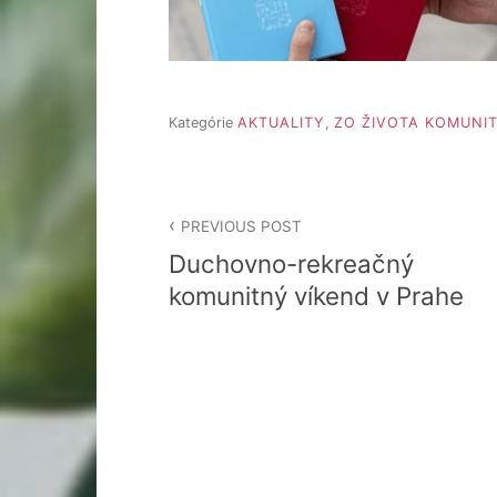
Kategórie
AKTUALITY
,
ZO ŽIVOTA KOMUNI
Navigácia
PREVIOUS POST
v
Duchovno-rekreačný
článku
komunitný víkend v Prahe