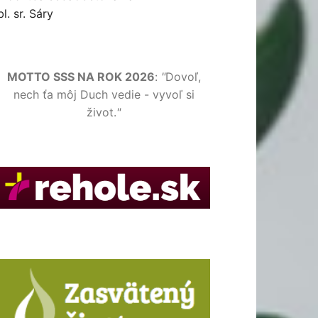
bl. sr. Sáry
MOTTO SSS NA ROK 2026
:
"
Dovoľ,
nech ťa môj Duch vedie - vyvoľ si
život.
"