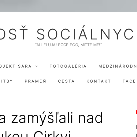
SŤ SOCIÁLNYC
“ALLELUJA! ECCE EGO, MITTE ME!”
OJEKT SÁRA
FOTOGALÉRIA
MEDZINÁROD
ITBY
PRAMEŇ
CESTA
KONTAKT
FACE
a zamýšľali nad
ukou Cirkvi