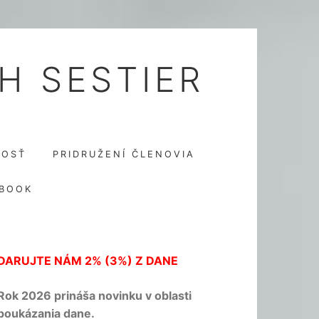
H SESTIER
NOSŤ
PRIDRUŽENÍ ČLENOVIA
BOOK
DARUJTE NÁM 2% (3%) Z DANE
Rok 2026 prináša novinku v oblasti
poukázania dane.