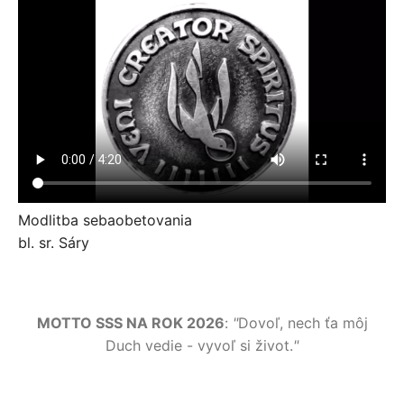
Modlitba sebaobetovania
bl. sr. Sáry
MOTTO SSS NA ROK 2026
:
"
Dovoľ, nech ťa môj
Duch vedie - vyvoľ si život.
"