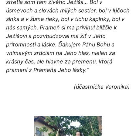
stretla som tam živého Ježiša… Bol v
úsmevoch a slovách milých sestier, bol v lúčoch
slnka a v šume rieky, bol v tichu kaplnky, bol v
nás samých. Prameň si ma privinul bližšie k
Ježišovi a pozvbudzoval ma žiť v Jeho
prítomnosti a láske. Ďakujem Pánu Bohu a
vním
avým srdciam na Jeho hlas, nielen za
krásny čas, ale hlavne za premenu, ktorá
pramení z Prameňa Jeho lásky.“
(účastníčka Veronika)