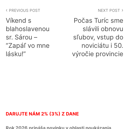
Navigácia
PREVIOUS POST
NEXT POST
v
Víkend s
Počas Turíc sme
článku
blahoslavenou
slávili obnovu
sr. Sárou –
sľubov, vstup do
“Zapáľ vo mne
noviciátu i 50.
lásku!”
výročie provincie
DARUJTE NÁM 2% (3%) Z DANE
Rok 2026 prináša novinku v oblasti poukázania