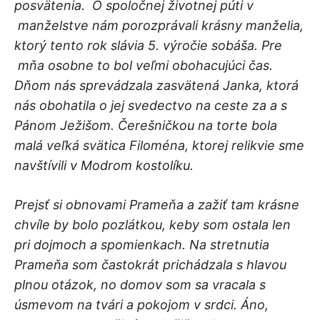
posvätenia. O spoločnej životnej púti v
manželstve nám porozprávali krásny manželia,
ktorý tento rok slávia 5. výročie sobáša. Pre
mňa osobne to bol veľmi obohacujúci čas.
Dňom nás sprevádzala zasvätená Janka, ktorá
nás obohatila o jej svedectvo na ceste za a s
Pánom Ježišom. Čerešničkou na torte bola
malá veľká svätica Filoména, ktorej relikvie sme
navštívili v Modrom kostolíku.
Prejsť si obnovami Prameňa a zažiť tam krásne
chvíle by bolo pozlátkou, keby som ostala len
pri dojmoch a spomienkach. Na stretnutia
Prameňa som častokrát prichádzala s hlavou
plnou otázok, no domov som sa vracala s
úsmevom na tvári a pokojom v srdci. Áno,