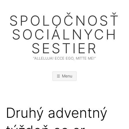
Skip
to
SPOLOČNOSŤ
content
SOCIÁLNYCH
SESTIER
“ALLELUJA! ECCE EGO, MITTE ME!”
Menu
Druhý adventný