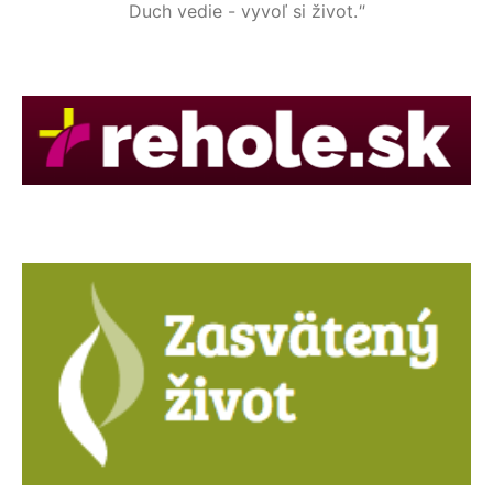
Duch vedie - vyvoľ si život.
"