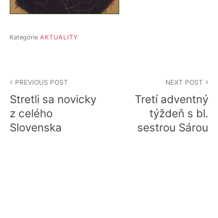
Kategórie
AKTUALITY
Navigácia
PREVIOUS POST
NEXT POST
v
Stretli sa novicky
Tretí adventný
článku
z celého
týždeň s bl.
Slovenska
sestrou Sárou