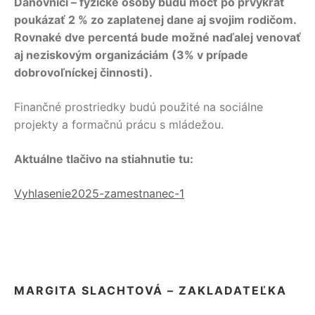
Daňovníci – fyzické osoby budú môcť po prvýkrát
poukázať 2 % zo zaplatenej dane aj svojim rodičom.
Rovnaké dve percentá bude možné naďalej venovať
aj neziskovým organizáciám (3% v prípade
dobrovoľníckej činnosti).
Finančné prostriedky budú použité na sociálne
projekty a formačnú prácu s mládežou.
Aktuálne tlačivo na stiahnutie tu:
Vyhlasenie2025-zamestnanec-1
MARGITA SLACHTOVÁ – ZAKLADATEĽKA