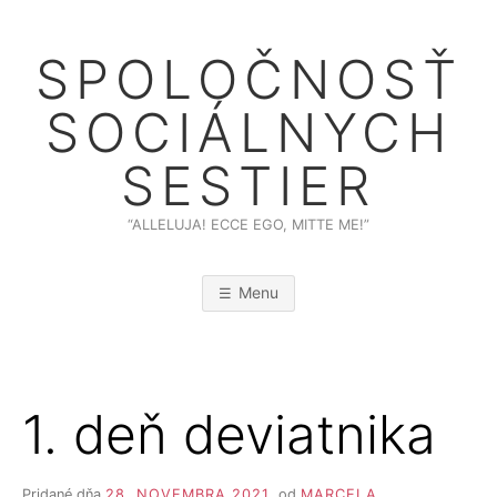
Skip
to
SPOLOČNOSŤ
content
SOCIÁLNYCH
SESTIER
“ALLELUJA! ECCE EGO, MITTE ME!”
Menu
1. deň deviatnika
Pridané dňa
28. NOVEMBRA 2021
od
MARCELA