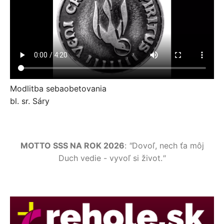
Modlitba sebaobetovania
bl. sr. Sáry
MOTTO SSS NA ROK 2026
:
"
Dovoľ, nech ťa môj
Duch vedie - vyvoľ si život.
"