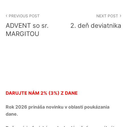
Navigácia
PREVIOUS POST
NEXT POST
v
ADVENT so sr.
2. deň deviatnika
článku
MARGITOU
DARUJTE NÁM 2% (3%) Z DANE
Rok 2026 prináša novinku v oblasti poukázania
dane.