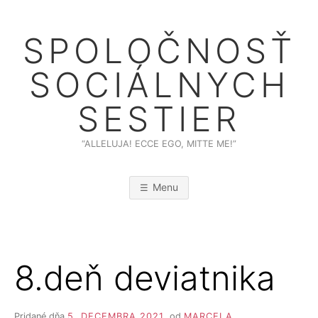
Skip
to
SPOLOČNOSŤ
content
SOCIÁLNYCH
SESTIER
“ALLELUJA! ECCE EGO, MITTE ME!”
Menu
8.deň deviatnika
Pridané dňa
5. DECEMBRA 2021
od
MARCELA