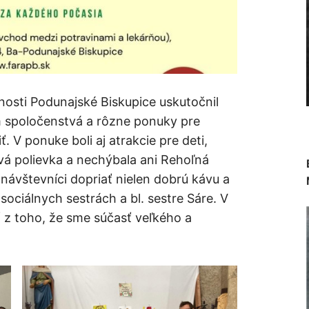
nosti Podunajské Biskupice uskutočnil
m spoločenstvá a rôzne ponuky pre
. V ponuke boli aj atrakcie pre deti,
vá polievka a nechýbala ani Rehoľná
i návštevníci dopriať nielen dobrú kávu a
 sociálnych sestrách a bl. sestre Sáre. V
ť z toho, že sme súčasť veľkého a