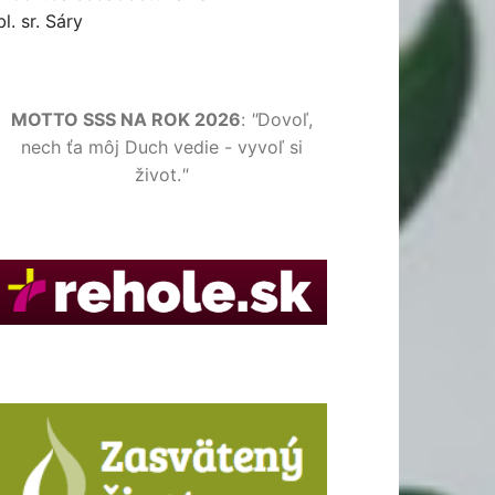
bl. sr. Sáry
MOTTO SSS NA ROK 2026
:
"
Dovoľ,
nech ťa môj Duch vedie - vyvoľ si
život.
"