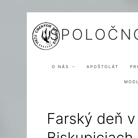
Skip
to
SPOLOČNO
content
O NÁS
APOŠTOLÁT
PR
MODL
Farský deň v
Biskupiciach