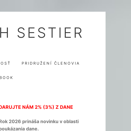
H SESTIER
NOSŤ
PRIDRUŽENÍ ČLENOVIA
BOOK
DARUJTE NÁM 2% (3%) Z DANE
Rok 2026 prináša novinku v oblasti
poukázania dane.