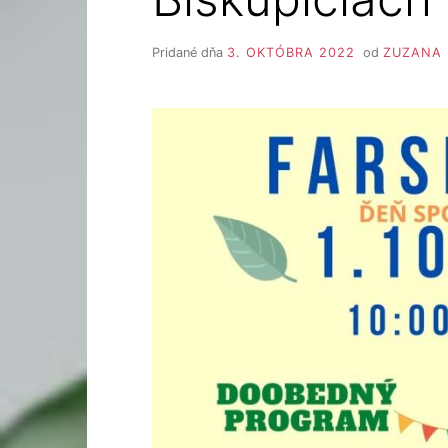
Pridané dňa
3. OKTÓBRA 2022
od
ZUZANA 