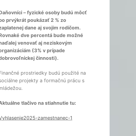
Daňovníci – fyzické osoby budú môcť
po prvýkrát poukázať 2 % zo
zaplatenej dane aj svojim rodičom.
Rovnaké dve percentá bude možné
naďalej venovať aj neziskovým
organizáciám (3% v prípade
dobrovoľníckej činnosti).
Finančné prostriedky budú použité na
sociálne projekty a formačnú prácu s
mládežou.
Aktuálne tlačivo na stiahnutie tu:
Vyhlasenie2025-zamestnanec-1