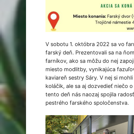
V sobotu 1. októbra 2022 sa vo far
farský deň. Prezentovali sa na ňo
farníkov, ako sa môžu do nej zapojiť
miesto modlitby, vynikajúca fazuľo
kaviareň sestry Sáry. V nej si mohl
koláčik, ale sa aj dozvedieť niečo o
tento deň nás naozaj spojila rados
pestrého farského spoločenstva.