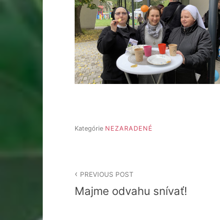
Kategórie
NEZARADENÉ
Navigácia
PREVIOUS POST
v
Majme odvahu snívať!
článku