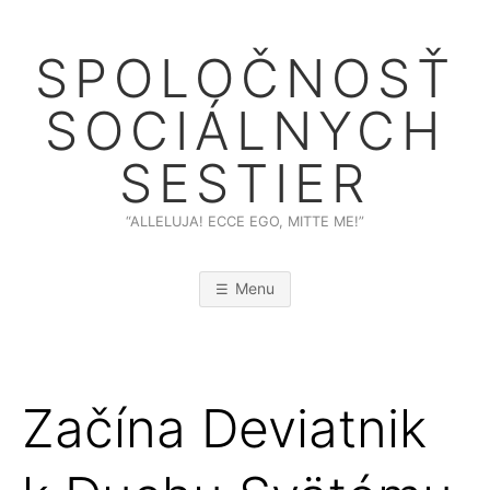
Skip
to
SPOLOČNOSŤ
content
SOCIÁLNYCH
SESTIER
“ALLELUJA! ECCE EGO, MITTE ME!”
Menu
Začína Deviatnik