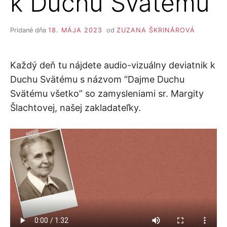
k Duchu Svätému
Pridané dňa
18. MÁJA 2023
od
ZUZANA ŠKRINÁROVÁ
Každý deň tu nájdete audio-vizuálny deviatnik k
Duchu Svätému s názvom “Dajme Duchu
Svätému všetko” so zamysleniami sr. Margity
Šlachtovej, našej zakladateľky.