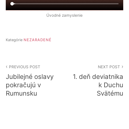
Úvodné zamyslenie
Kategórie
NEZARADENÉ
Navigácia
PREVIOUS POST
NEXT POST
v
Jubilejné oslavy
1. deň deviatnika
článku
pokračujú v
k Duchu
Rumunsku
Svätému