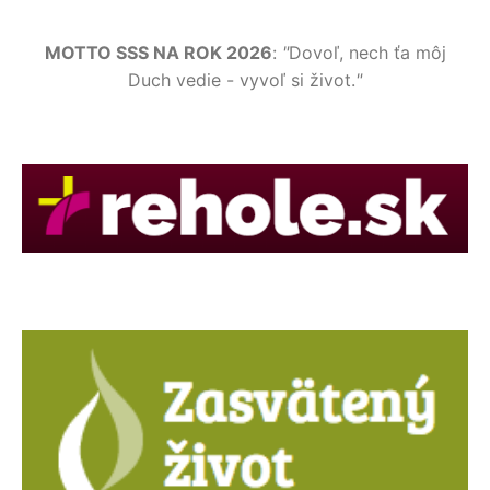
MOTTO SSS NA ROK 2026
:
"
Dovoľ, nech ťa môj
Duch vedie - vyvoľ si život.
"