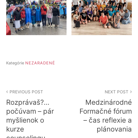
Kategórie
NEZARADENÉ
Navigácia
PREVIOUS POST
NEXT POST
v
Rozprávaš?…
Medzinárodné
článku
počúvam – pár
Formačné fórum
myšlienok o
– čas reflexie a
kurze
plánovania
counselingu