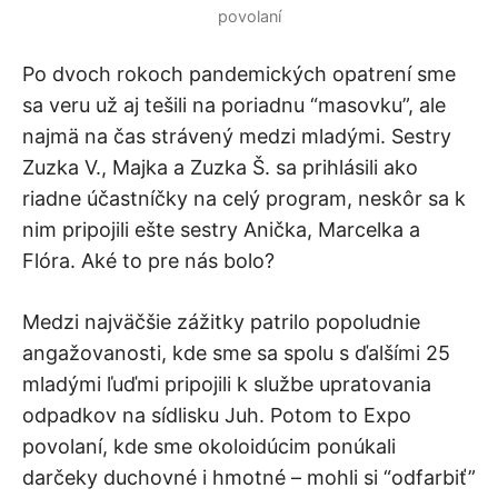
povolaní
Po dvoch rokoch pandemických opatrení sme
sa veru už aj tešili na poriadnu “masovku”, ale
najmä na čas strávený medzi mladými. Sestry
Zuzka V., Majka a Zuzka Š. sa prihlásili ako
riadne účastníčky na celý program, neskôr sa k
nim pripojili ešte sestry Anička, Marcelka a
Flóra. Aké to pre nás bolo?
Medzi najväčšie zážitky patrilo popoludnie
angažovanosti, kde sme sa spolu s ďalšími 25
mladými ľuďmi pripojili k službe upratovania
odpadkov na sídlisku Juh. Potom to Expo
povolaní, kde sme okoloidúcim ponúkali
darčeky duchovné i hmotné – mohli si “odfarbiť”