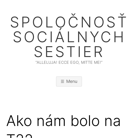
Skip
to
SPOLOČNOSŤ
content
SOCIÁLNYCH
SESTIER
“ALLELUJA! ECCE EGO, MITTE ME!”
Menu
Ako nám bolo na