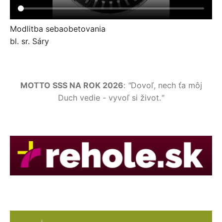
Modlitba sebaobetovania
bl. sr. Sáry
MOTTO SSS NA ROK 2026
:
"
Dovoľ, nech ťa môj
Duch vedie - vyvoľ si život.
"